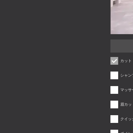
カット
シャン
マッサ
眉カッ
クイッ