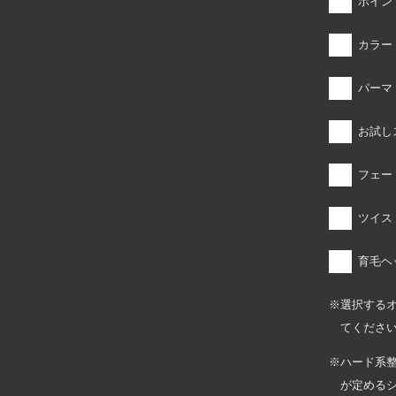
ポイン
カラー
パーマ
お試し
フェー
ツイス
育毛ヘ
選択する
てくださ
ハード系
が定める