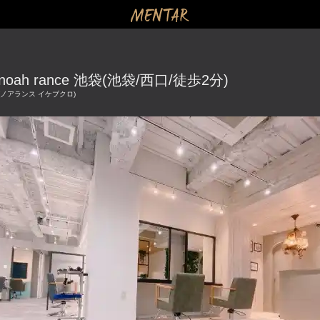
noah rance 池袋(池袋/西口/徒歩2分)
ノアランス イケブクロ